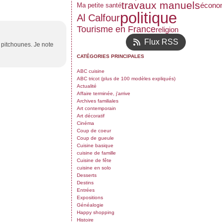
travaux manuels
écono
Ma petite santé
politique
Al Calfour
Tourisme en France
religion
Flux RSS
s pitchounes. Je note
CATÉGORIES PRINCIPALES
ABC cuisine
ABC tricot (plus de 100 modèles expliqués)
Actualité
Affaire terminée, j'arrive
Archives familiales
Art contemporain
Art décoratif
Cinéma
Coup de coeur
Coup de gueule
Cuisine basique
cuisine de famille
Cuisine de fête
cuisine en solo
Desserts
Destins
Entrées
Expositions
Généalogie
Happy shopping
Histoire