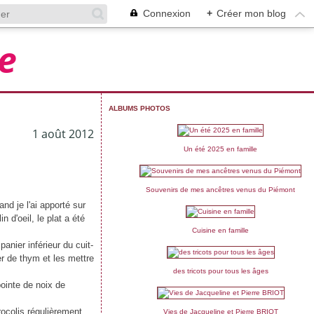
Connexion
+
Créer mon blog
e
ALBUMS PHOTOS
1 août 2012
Un été 2025 en famille
Souvenirs de mes ancêtres venus du Piémont
d je l'ai apporté sur
n d'oeil, le plat a été
Cuisine en famille
anier inférieur du cuit-
r de thym et les mettre
des tricots pour tous les âges
ointe de noix de
brocolis régulièrement
Vies de Jacqueline et Pierre BRIOT