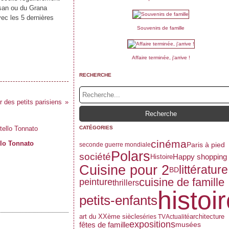
esan ou du Grana
ec les 5 dernières
Souvenirs de famille
Affaire terminée, j'arrive !
RECHERCHE
 des petits parisiens
CATÉGORIES
cinéma
llo Tonnato
Paris à pied
seconde guerre mondiale
Polars
société
Happy shopping
Histoire
Cuisine pour 2
littérature
BD
cuisine de famille
peinture
thrillers
histoi
petits-enfants
art du XXème siècle
architecture
séries TV
Actualité
expositions
fêtes de famille
musées