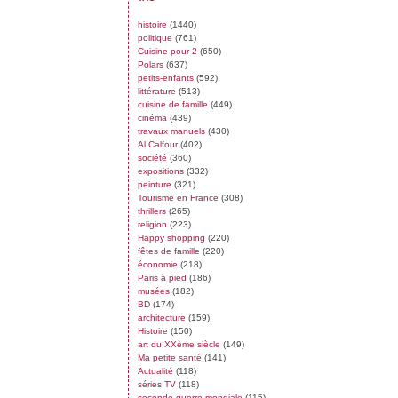
histoire
(1440)
politique
(761)
Cuisine pour 2
(650)
Polars
(637)
petits-enfants
(592)
littérature
(513)
cuisine de famille
(449)
cinéma
(439)
travaux manuels
(430)
Al Calfour
(402)
société
(360)
expositions
(332)
peinture
(321)
Tourisme en France
(308)
thrillers
(265)
religion
(223)
Happy shopping
(220)
fêtes de famille
(220)
économie
(218)
Paris à pied
(186)
musées
(182)
BD
(174)
architecture
(159)
Histoire
(150)
art du XXème siècle
(149)
Ma petite santé
(141)
Actualité
(118)
séries TV
(118)
seconde guerre mondiale
(115)