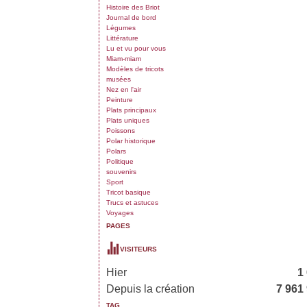
Histoire des Briot
Journal de bord
Légumes
Littérature
Lu et vu pour vous
Miam-miam
Modèles de tricots
musées
Nez en l'air
Peinture
Plats principaux
Plats uniques
Poissons
Polar historique
Polars
Politique
souvenirs
Sport
Tricot basique
Trucs et astuces
Voyages
PAGES
VISITEURS
Hier
1
Depuis la création
7 961
TAG