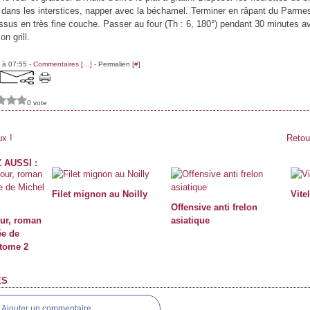
s dans les interstices, napper avec la béchamel. Terminer en râpant du Parm
ssus en très fine couche. Passer au four (Th : 6, 180°) pendant 30 minutes av
n grill.
 à 07:55 -
Commentaires [
…
]
- Permalien [
#
]
0 vote
x !
Retour
 AUSSI :
Filet mignon au Noilly
Vite
Offensive anti frelon
ur, roman
asiatique
ée de
 tome 2
ES
Ajouter un commentaire