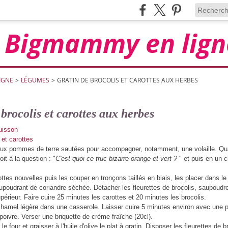
Bigmammy en lign
IGNE
>
LÉGUMES
>
GRATIN DE BROCOLIS ET CAROTTES AUX HERBES
brocolis et carottes aux herbes
aux pommes de terre sautées pour accompagner, notamment, une volaille. Quan
roit à la question : "
C'est quoi ce truc bizarre orange et vert ?
" et puis en un cli
ttes nouvelles puis les couper en tronçons taillés en biais, les placer dans le p
upoudrant de coriandre séchée. Détacher les fleurettes de brocolis, saupoudre
périeur. Faire cuire 25 minutes les carottes et 20 minutes les brocolis.
hamel légère dans une casserole. Laisser cuire 5 minutes environ avec une p
poivre. Verser une briquette de crème fraîche (20cl).
le four et graisser à l'huile d'olive le plat à gratin. Disposer les fleurettes de 