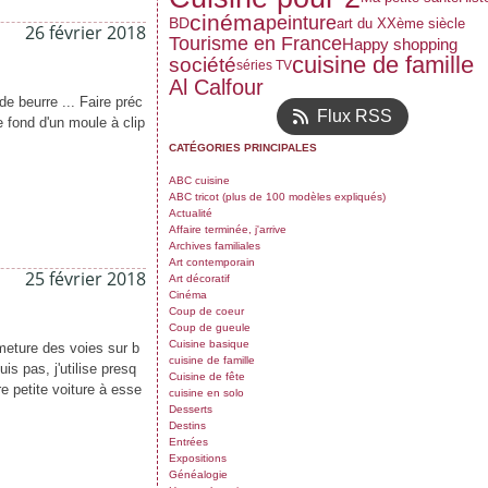
cinéma
peinture
art du XXème siècle
BD
26 février 2018
Tourisme en France
Happy shopping
cuisine de famille
société
séries TV
Al Calfour
e beurre ... Faire préc
Flux RSS
le fond d'un moule à clip
CATÉGORIES PRINCIPALES
ABC cuisine
ABC tricot (plus de 100 modèles expliqués)
Actualité
Affaire terminée, j'arrive
Archives familiales
Art contemporain
25 février 2018
Art décoratif
Cinéma
Coup de coeur
Coup de gueule
Cuisine basique
ermeture des voies sur b
cuisine de famille
is pas, j'utilise presq
Cuisine de fête
e petite voiture à esse
cuisine en solo
Desserts
Destins
Entrées
Expositions
Généalogie