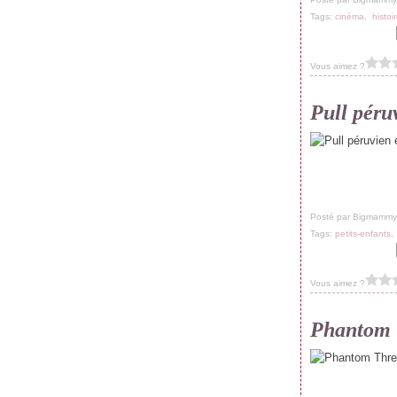
Tags:
cinéma
,
histoi
Vous aimez ?
Pull péru
Posté par Bigmammy
Tags:
petits-enfants
Vous aimez ?
Phantom 