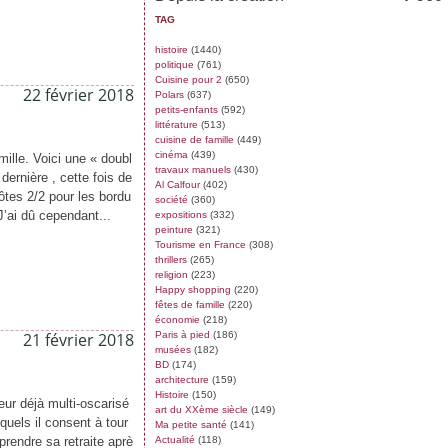
TAG
histoire
(1440)
politique
(761)
Cuisine pour 2
(650)
22 février 2018
Polars
(637)
petits-enfants
(592)
littérature
(513)
cuisine de famille
(449)
cinéma
(439)
mille. Voici une « doubl
travaux manuels
(430)
 dernière , cette fois de
Al Calfour
(402)
ôtes 2/2 pour les bordu
société
(360)
J’ai dû cependant...
expositions
(332)
peinture
(321)
Tourisme en France
(308)
thrillers
(265)
religion
(223)
Happy shopping
(220)
fêtes de famille
(220)
économie
(218)
21 février 2018
Paris à pied
(186)
musées
(182)
BD
(174)
architecture
(159)
Histoire
(150)
eur déjà multi-oscarisé
art du XXème siècle
(149)
quels il consent à tour
Ma petite santé
(141)
 prendre sa retraite aprè
Actualité
(118)