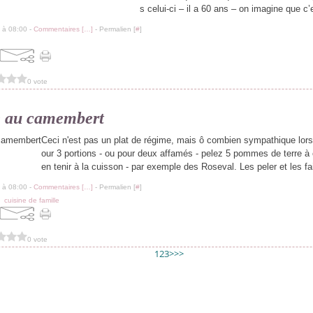
s celui-ci – il a 60 ans – on imagine que c’e
 à 08:00 -
Commentaires [
…
]
- Permalien [
#
]
0 vote
te au camembert
Ceci n'est pas un plat de régime, mais ô combien sympathique lorsq
our 3 portions - ou pour deux affamés - pelez 5 pommes de terre à 
en tenir à la cuisson - par exemple des Roseval. Les peler et les fai
 à 08:00 -
Commentaires [
…
]
- Permalien [
#
]
,
cuisine de famille
0 vote
1
2
3
>
>>