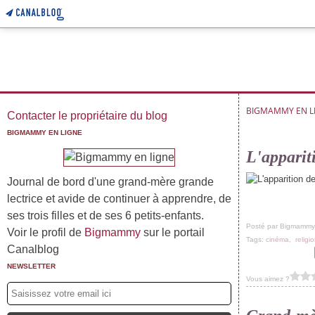
BIGMAMMY EN L
Contacter le propriétaire du blog
BIGMAMMY EN LIGNE
L'apparit
Journal de bord d'une grand-mère grande
lectrice et avide de continuer à apprendre, de
ses trois filles et de ses 6 petits-enfants.
Posté par Bigmammy
Voir le profil de
Bigmammy
sur le portail
Tags:
cinéma
,
religi
Canalblog
NEWSLETTER
Vous aimez ?