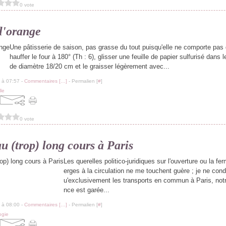
0 vote
l'orange
Une pâtisserie de saison, pas grasse du tout puisqu'elle ne comporte pas d
hauffer le four à 180° (Th : 6), glisser une feuille de papier sulfurisé dans 
de diamètre 18/20 cm et le graisser légèrement avec...
 à 07:57 -
Commentaires [
…
]
- Permalien [
#
]
lle
0 vote
u (trop) long cours à Paris
Les querelles politico-juridiques sur l'ouverture ou la f
erges à la circulation ne me touchent guère ; je ne condu
u'exclusivement les transports en commun à Paris, notr
nce est garée...
 à 08:00 -
Commentaires [
…
]
- Permalien [
#
]
ogie