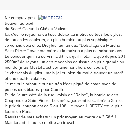
Ne comptez pas
trouver, au pied
du Sacré Coeur, la Cité du Vatican.....
Ici, c'est le royaume du tissu débité au mètre, de tous les styles,
de toutes les couleurs, du plus humble au plus sophistiqué.
Je venais déjà chez Dreyfus, au fameux "Déballage du Marché
Saint Pierre " avec ma mère et la maison a plus de soixante ans.
Le vendeur qui m'a servi m'a dit, lui, qu'il n'était là que depuis 20 !
2500m² de rayons, un des magasins de tissus les plus grands au
monde (mais Mustafa est certainement hors concours !)
Je cherchais du pilou, mais j'ai eu bien du mal à trouver un motif
et une qualité valables.
Je me suis rabattue sur un très léger piqué de coton avec de
petites oies bleues, pour Camille.
Et, de l'autre côté de la rue, voisin de "Reine", la boutique des
Coupons de Saint Pierre. Les métrages sont ici calibrés à 3m, et
le prix du coupon est de 5 ou 10€. Le rayon LIBERTY est le plus
fourni de Paris.
Résultat de mes achats : un prix moyen au mètre de 3,58 € !
Maintenant, il faut se mettre au travail ..