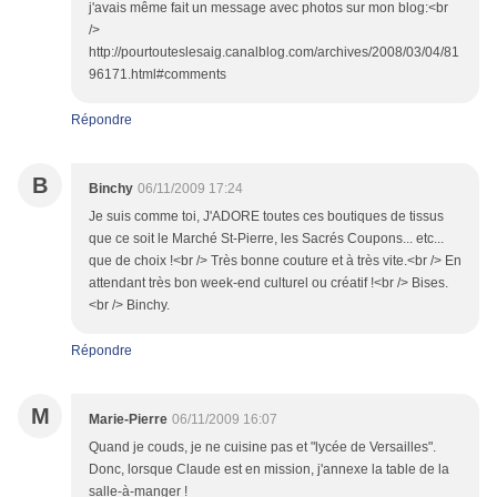
j'avais même fait un message avec photos sur mon blog:<br
/>
http://pourtouteslesaig.canalblog.com/archives/2008/03/04/81
96171.html#comments
Répondre
B
Binchy
06/11/2009 17:24
Je suis comme toi, J'ADORE toutes ces boutiques de tissus
que ce soit le Marché St-Pierre, les Sacrés Coupons... etc...
que de choix !<br /> Très bonne couture et à très vite.<br /> En
attendant très bon week-end culturel ou créatif !<br /> Bises.
<br /> Binchy.
Répondre
M
Marie-Pierre
06/11/2009 16:07
Quand je couds, je ne cuisine pas et "lycée de Versailles".
Donc, lorsque Claude est en mission, j'annexe la table de la
salle-à-manger !