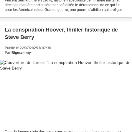
Vincent Bernard (né en 1974), historien spécialiste de l’histoire militaire,
décrit de manière particulièrement détaillée le déroulement de ce qui fut
pour les Américains leur Grande guerre, une guerre d'attrition qui préfigure
ceux du XXème siècle.....
La conspiration Hoover, thriller historique de
Steve Berry
Publié le 22/07/2025 à 07:30
Par
Bigmammy
Dans la longue série des livres consacrés par l’auteur à son personnage-