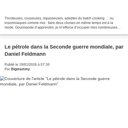
Tricoteuses, couseuses, repasseuses, adeptes du batch cooking … ou
insomniaques comme moi : faire deux choses en même temps est à la
mode. Gourmande d’apprendre, je m’efforce d’occuper mes nombreuses
heures libres à parfaire mes connaissances, en dévidant...
Le pétrole dans la Seconde guerre mondiale, par
Daniel Feldmann
Publié le 19/01/2026 à 07:30
Par
Bigmammy