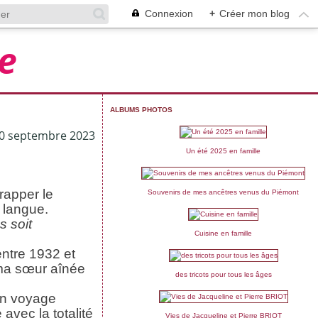
Connexion
+
Créer mon blog
e
ALBUMS PHOTOS
0 septembre 2023
Un été 2025 en famille
rapper le
Souvenirs de mes ancêtres venus du Piémont
 langue.
s soit
Cuisine en famille
entre 1932 et
e, ma sœur aînée
des tricots pour tous les âges
un voyage
avec la totalité
Vies de Jacqueline et Pierre BRIOT