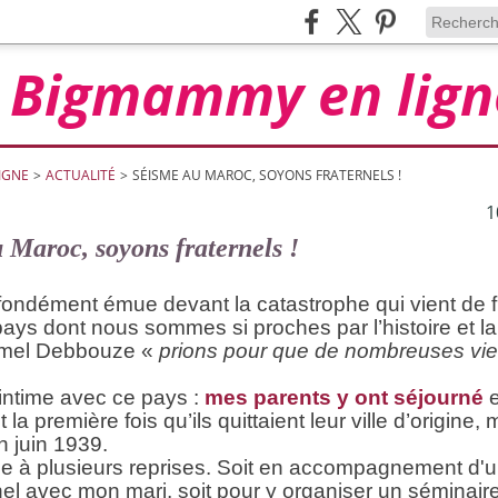
Bigmammy en lign
IGNE
>
ACTUALITÉ
>
SÉISME AU MAROC, SOYONS FRATERNELS !
1
 Maroc, soyons fraternels !
fondément émue devant la catastrophe qui vient de f
ays dont nous sommes si proches par l’histoire et la
mel Debbouze «
prions pour que de nombreuses vie
n intime avec ce pays :
mes parents y ont séjourné
t la première fois qu’ils quittaient leur ville d’origin
n juin 1939.
lée à plusieurs reprises. Soit en accompagnement d'
el avec mon mari, soit pour y organiser un séminaire 