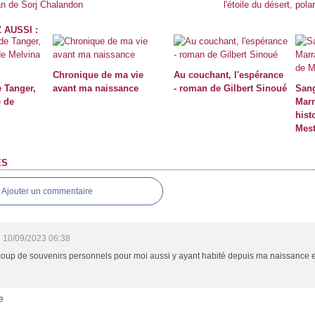
an de Sorj Chalandon
l'étoile du désert, pol
 AUSSI :
Chronique de ma vie
Au couchant, l'espérance
 Tanger,
avant ma naissance
- roman de Gilbert Sinoué
Sang
e de
Marr
hist
Mest
ES
Ajouter un commentaire
10/09/2023 06:38
oup de souvenirs personnels pour moi aussi y ayant habité depuis ma naissance 
e