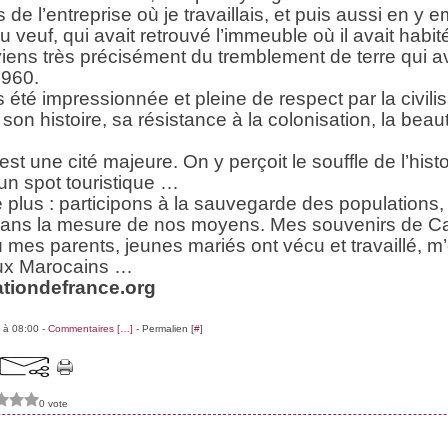
s de l’entreprise où je travaillais, et puis aussi en 
 veuf, qui avait retrouvé l’immeuble où il avait habit
ens très précisément du tremblement de terre qui a
1960.
s été impressionnée et pleine de respect par la civili
son histoire, sa résistance à la colonisation, la beau
st une cité majeure. On y perçoit le souffle de l’hist
un spot touristique …
 plus : participons à la sauvegarde des populations
 dans la mesure de nos moyens. Mes souvenirs de C
mes parents, jeunes mariés ont vécu et travaillé, m’
ux Marocains …
tiondefrance.org
 à 08:00 -
Commentaires [
…
]
- Permalien [
#
]
0 vote