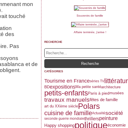
y emmenant mon
é.
vait touché
Souvenirs de famille
sation
Affaire terminée, j'arrive !
té des
RECHERCHE
oire. Pas
, soyons
asablanca et de
obligent.
CATÉGORIES
littératu
Tourisme en France
séries TV
expositions
Ma petite santé
BD
architecture
petits-enfants
musées
Paris à pied
travaux manuels
fêtes de famille
Polars
art du XXème siècle
cuisine de famille
société
Actualité
peinture
thrillers
seconde guerre mondiale
politique
économie
Happy shopping