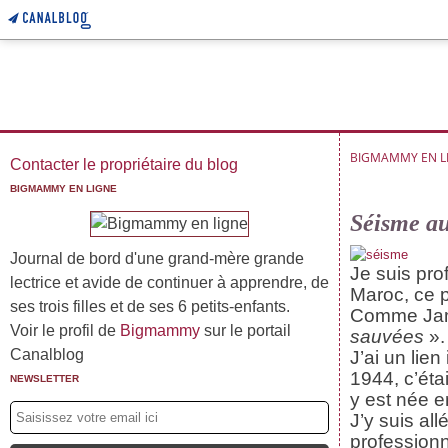
BIGMAMMY EN L
Contacter le propriétaire du blog
BIGMAMMY EN LIGNE
Séisme au
Journal de bord d'une grand-mère grande
Je suis pro
lectrice et avide de continuer à apprendre, de
Maroc, ce p
ses trois filles et de ses 6 petits-enfants.
Comme Ja
Voir le profil de
Bigmammy
sur le portail
sauvées
».
Canalblog
J’ai un lie
1944, c’étai
NEWSLETTER
y est née e
J’y suis al
professionn