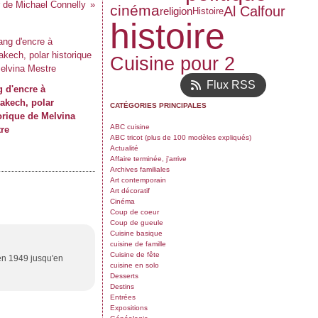
ar de Michael Connelly
cinéma
Al Calfour
religion
Histoire
histoire
Cuisine pour 2
Flux RSS
 d'encre à
akech, polar
CATÉGORIES PRINCIPALES
orique de Melvina
ABC cuisine
re
ABC tricot (plus de 100 modèles expliqués)
Actualité
Affaire terminée, j'arrive
Archives familiales
Art contemporain
Art décoratif
Cinéma
Coup de coeur
Coup de gueule
Cuisine basique
cuisine de famille
Cuisine de fête
en 1949 jusqu'en
cuisine en solo
Desserts
Destins
Entrées
Expositions