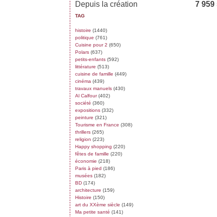
Depuis la création
7 959
TAG
histoire
(1440)
politique
(761)
Cuisine pour 2
(650)
Polars
(637)
petits-enfants
(592)
littérature
(513)
cuisine de famille
(449)
cinéma
(439)
travaux manuels
(430)
Al Calfour
(402)
société
(360)
expositions
(332)
peinture
(321)
Tourisme en France
(308)
thrillers
(265)
religion
(223)
Happy shopping
(220)
fêtes de famille
(220)
économie
(218)
Paris à pied
(186)
musées
(182)
BD
(174)
architecture
(159)
Histoire
(150)
art du XXème siècle
(149)
Ma petite santé
(141)