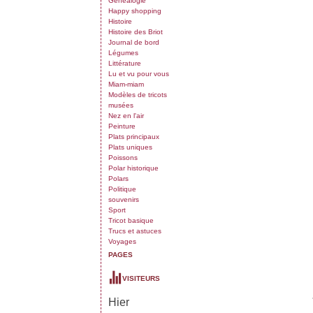
Généalogie
Happy shopping
Histoire
Histoire des Briot
Journal de bord
Légumes
Littérature
Lu et vu pour vous
Miam-miam
Modèles de tricots
musées
Nez en l'air
Peinture
Plats principaux
Plats uniques
Poissons
Polar historique
Polars
Politique
souvenirs
Sport
Tricot basique
Trucs et astuces
Voyages
PAGES
VISITEURS
Hier