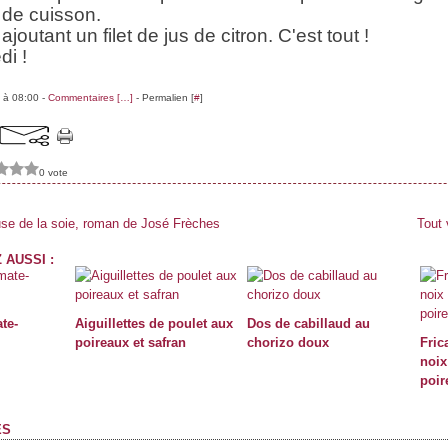
 de cuisson.
joutant un filet de jus de citron. C'est tout !
di !
 à 08:00 -
Commentaires [
…
]
- Permalien [
#
]
0 vote
use de la soie, roman de José Frèches
Tout 
 AUSSI :
te-
Aiguillettes de poulet aux
Dos de cabillaud au
poireaux et safran
chorizo doux
Fric
noix
poir
ES