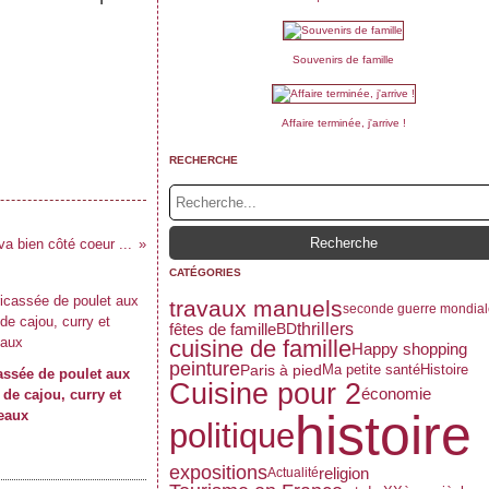
Souvenirs de famille
Affaire terminée, j'arrive !
RECHERCHE
va bien côté coeur ...
CATÉGORIES
travaux manuels
seconde guerre mondial
thrillers
fêtes de famille
BD
cuisine de famille
Happy shopping
peinture
Paris à pied
Ma petite santé
Histoire
assée de poulet aux
Cuisine pour 2
économie
 de cajou, curry et
histoire
eaux
politique
expositions
religion
Actualité