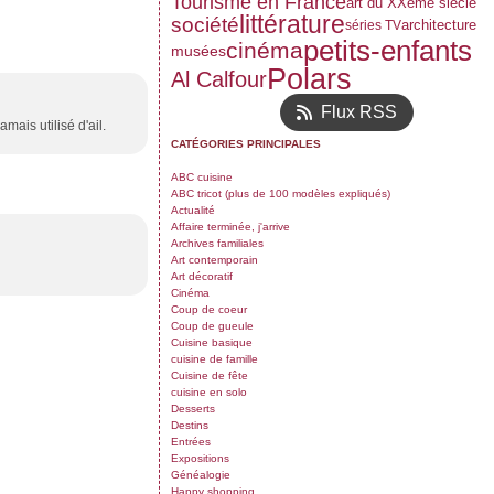
Tourisme en France
art du XXème siècle
littérature
société
architecture
séries TV
petits-enfants
cinéma
musées
Polars
Al Calfour
Flux RSS
amais utilisé d'ail.
CATÉGORIES PRINCIPALES
ABC cuisine
ABC tricot (plus de 100 modèles expliqués)
Actualité
Affaire terminée, j'arrive
Archives familiales
Art contemporain
Art décoratif
Cinéma
Coup de coeur
Coup de gueule
Cuisine basique
cuisine de famille
Cuisine de fête
cuisine en solo
Desserts
Destins
Entrées
Expositions
Généalogie
Happy shopping