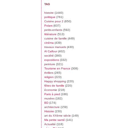
TAG
histoire
(1440)
politique
(761)
Cuisine pour 2
(650)
Polars
(637)
petits-enfants
(592)
littérature
(513)
cuisine de famille
(449)
cinéma
(439)
travaux manuels
(430)
Al Calfour
(402)
société
(360)
expositions
(332)
peinture
(321)
Tourisme en France
(308)
thrillers
(265)
religion
(223)
Happy shopping
(220)
fêtes de famille
(220)
économie
(218)
Paris à pied
(186)
musées
(182)
BD
(174)
architecture
(159)
Histoire
(150)
art du XXème siècle
(149)
Ma petite santé
(141)
Actualité
(118)