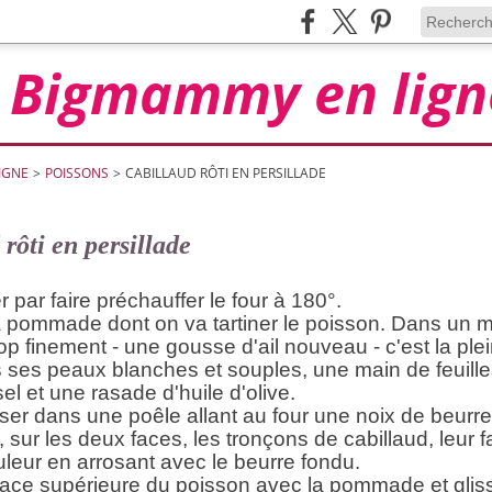
Bigmammy en lign
IGNE
>
POISSONS
>
CABILLAUD RÔTI EN PERSILLADE
rôti en persillade
ar faire préchauffer le four à 180°.
a pommade dont on va tartiner le poisson. Dans un mi
op finement - une gousse d'ail nouveau - c'est la ple
 ses peaux blanches et souples, une main de feuilles
el et une rasade d'huile d'olive.
er dans une poêle allant au four une noix de beurre.
 sur les deux faces, les tronçons de cabillaud, leur fa
leur en arrosant avec le beurre fondu.
face supérieure du poisson avec la pommade et gliss