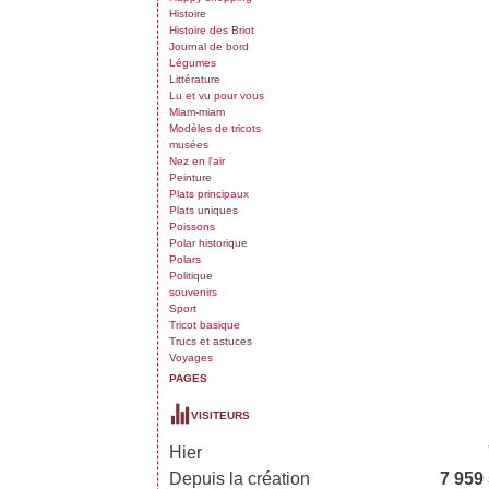
Histoire
Histoire des Briot
Journal de bord
Légumes
Littérature
Lu et vu pour vous
Miam-miam
Modèles de tricots
musées
Nez en l'air
Peinture
Plats principaux
Plats uniques
Poissons
Polar historique
Polars
Politique
souvenirs
Sport
Tricot basique
Trucs et astuces
Voyages
PAGES
VISITEURS
Hier
Depuis la création
7 959