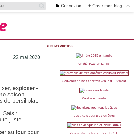
Connexion
+
Créer mon blog
e
ALBUMS PHOTOS
22 mai 2020
Un été 2025 en famille
Souvenirs de mes ancêtres venus du Piémont
xer, exploser -
ine saison -
Cuisine en famille
 de persil plat,
 Saisir
des tricots pour tous les âges
ire juste
er au four pour
Vies de Jacqueline et Pierre BRIOT