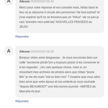
A
Alisson
05/03/2020 08:40
Merci pour votre réponse et vos conseils mais, hélas dans le
lieu où je séjourne il circule des personnes "de tout azimut" et
j'ose espérer qu'il ne se trouvera pas un "intrus" -de ce pas je
vais "prendre mon petit dej".NOUVELLES PENSEES du
JEUDI
Répondre
A
Alisson
05/03/2020 08:29
Bonjour chère amie blogueuse - Je vous reconnais bien sur
cette "ancienne photo"(on a toujours plaisir à les conserver et
à les regarder; ; j'en sais quelque chose, mais si, en
ressortant mes archives de photos alors que j'étais "jeune
fille" je me dis mais "est-ce bien moi" ? j'espère que vous allez
bien ainsi que votre époux et vos enfants-je vous souhaite
"depuis BEAUMONT" une très bonne journée -AMITIES de
Marcelle ALIzon
Répondre