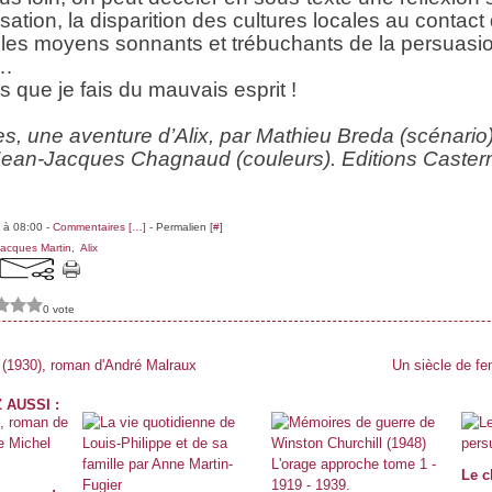
isation, la disparition des cultures locales au contact
 les moyens sonnants et trébuchants de la persuasio
 …
s que je fais du mauvais esprit !
s, une aventure d’Alix, par Mathieu Breda (scénario)
 Jean-Jacques Chagnaud (couleurs). Editions Caster
 à 08:00 -
Commentaires [
…
]
- Permalien [
#
]
acques Martin
,
Alix
0 vote
 (1930), roman d'André Malraux
Un siècle de f
 AUSSI :
Le c