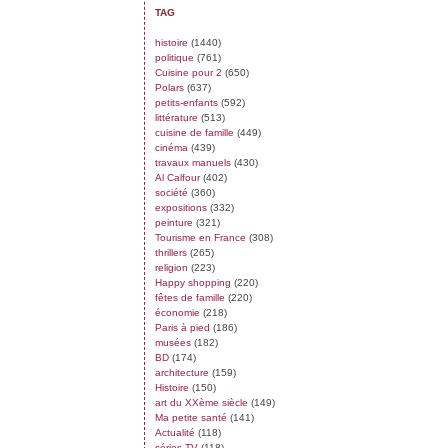
TAG
histoire
(1440)
politique
(761)
Cuisine pour 2
(650)
Polars
(637)
petits-enfants
(592)
littérature
(513)
cuisine de famille
(449)
cinéma
(439)
travaux manuels
(430)
Al Calfour
(402)
société
(360)
expositions
(332)
peinture
(321)
Tourisme en France
(308)
thrillers
(265)
religion
(223)
Happy shopping
(220)
fêtes de famille
(220)
économie
(218)
Paris à pied
(186)
musées
(182)
BD
(174)
architecture
(159)
Histoire
(150)
art du XXème siècle
(149)
Ma petite santé
(141)
Actualité
(118)
séries TV
(118)