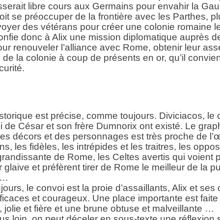
sserait libre cours aux Germains pour envahir la Ga
doit se préoccuper de la frontière avec les Parthes, plus
oyer des vétérans pour créer une colonie romaine l
onfie donc à Alix une mission diplomatique auprès de
ur renouveler l’alliance avec Rome, obtenir leur ass
ion de la colonie à coup de présents en or, qu’il convi
curité.
storique est précise, comme toujours. Diviciacos, le 
 de César et son frère Dumnorix ont existé. Le gra
es décors et des personnages est très proche de l’
ons, les fidèles, les intrépides et les traitres, les oppo
 grandissante de Rome, les Celtes avertis qui voient p
r glaive et préfèrent tirer de Rome le meilleur de la 
.…
urs, le convoi est la proie d’assaillants, Alix et s
ficaces et courageux. Une place importante est fait
 jolie et fière et une brune obtuse et malveillante …
lus loin, on peut déceler en sous-texte une réflexion s