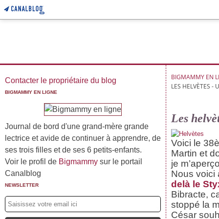
BIGMAMMY EN L
Contacter le propriétaire du blog
LES HELVÈTES - 
BIGMAMMY EN LIGNE
Les helvè
Journal de bord d'une grand-mère grande
lectrice et avide de continuer à apprendre, de
Voici le 38
ses trois filles et de ses 6 petits-enfants.
Martin et d
Voir le profil de
Bigmammy
sur le portail
je m’aperço
Nous voici
Canalblog
delà le Sty
NEWSLETTER
Bibracte, c
stoppé la m
César souhai