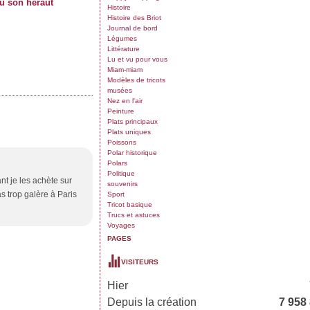
u son héraut
Histoire
Histoire des Briot
Journal de bord
Légumes
Littérature
Lu et vu pour vous
Miam-miam
Modèles de tricots
musées
Nez en l'air
Peinture
Plats principaux
Plats uniques
Poissons
Polar historique
Polars
Politique
nt je les achète sur
souvenirs
s trop galère à Paris
Sport
Tricot basique
Trucs et astuces
Voyages
PAGES
VISITEURS
Hier
Depuis la création
7 958