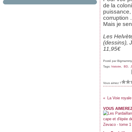
Janvier
Février
Mars
Avril
Mai
(61)
(67)
(69)
(62)
(55)
de la colon
Janvier
Février
Mars
Avril
(59)
(62)
(62)
(69)
puissance,
Janvier
Février
Mars
(70)
(59)
(71)
Janvier
Février
(61)
(47)
corruption
Janvier
(39)
Mais je sen
Les Helvète
(dessins),
11,95€
Posté par Bigmammy
Tags:
histoire
,
BD
,
J
Vous aimez ?
La Voie royale
VOUS AIMEREZ