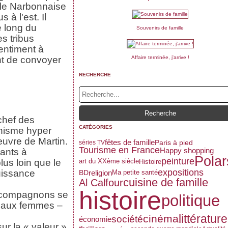
ule Narbonnaise
 à l'est. Il
e long du
Souvenirs de famille
s tribus
entiment à
ent de convoyer
Affaire terminée, j'arrive !
RECHERCHE
chef des
CATÉGORIES
phisme hyper
œuvre de Martin.
fêtes de famille
Paris à pied
séries TV
Tourisme en France
Happy shopping
sants à
Polar
peinture
lus loin que le
art du XXème siècle
Histoire
expositions
puissance
religion
Ma petite santé
BD
cuisine de famille
Al Calfour
histoire
es compagnons se
politique
e aux femmes –
littérature
cinéma
société
économie
ur la « valeur »