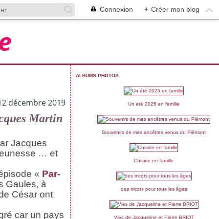
Connexion
+
Créer mon blog
e
ALBUMS PHOTOS
12 décembre 2019
Un été 2025 en famille
acques Martin
Souvenirs de mes ancêtres venus du Piémont
par Jacques
 jeunesse … et
Cuisine en famille
’épisode «
Par-
s Gaules, à
des tricots pour tous les âges
 de César ont
tégré car un pays
Vies de Jacqueline et Pierre BRIOT