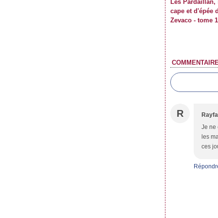
Les Pardaillan,
cape et d'épée 
Zevaco - tome 1
COMMENTAIR
R
Rayf
Je ne 
les ma
ces jo
Répondr