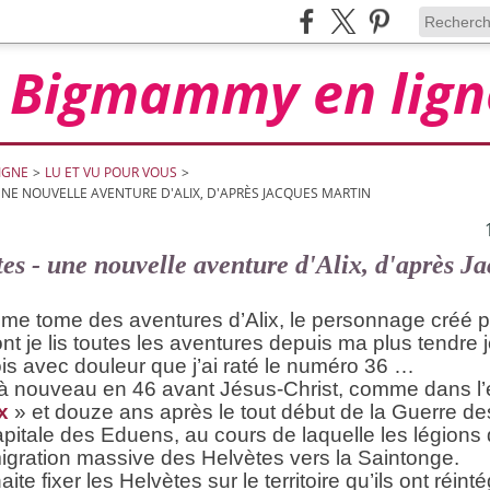
Bigmammy en lign
IGNE
>
LU ET VU POUR VOUS
>
UNE NOUVELLE AVENTURE D'ALIX, D'APRÈS JACQUES MARTIN
tes - une nouvelle aventure d'Alix, d'après J
ème
tome des aventures d’Alix, le personnage créé 
ont je lis toutes les aventures depuis ma plus tendre
is avec douleur que j’ai raté le numéro 36 …
 à nouveau en 46 avant Jésus-Christ, comme dans l
x
» et douze ans après le tout début de la Guerre de
apitale des Eduens, au cours de laquelle les légions
igration massive des Helvètes vers la Saintonge.
te fixer les Helvètes sur le territoire qu’ils ont réin