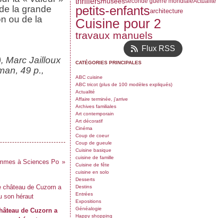
thrillers
musées
seconde guerre mondiale
Actualité
 de la grande
petits-enfants
architecture
n ou de la
Cuisine pour 2
travaux manuels
Flux RSS
, Marc Jailloux
CATÉGORIES PRINCIPALES
man, 49 p.,
ABC cuisine
ABC tricot (plus de 100 modèles expliqués)
Actualité
Affaire terminée, j'arrive
Archives familiales
Art contemporain
Art décoratif
Cinéma
Coup de coeur
Coup de gueule
Cuisine basique
cuisine de famille
emmes à Sciences Po
Cuisine de fête
cuisine en solo
Desserts
Destins
Entrées
Expositions
Généalogie
hâteau de Cuzorn a
Happy shopping