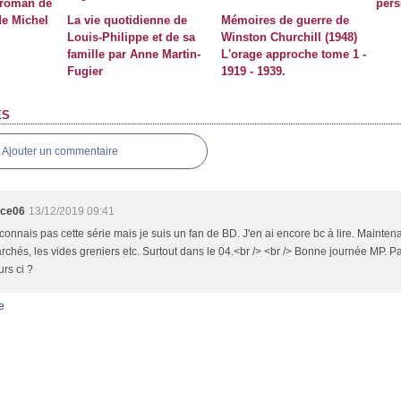
 roman de
pers
de Michel
La vie quotidienne de
Mémoires de guerre de
Louis-Philippe et de sa
Winston Churchill (1948)
famille par Anne Martin-
L'orage approche tome 1 -
Fugier
1919 - 1939.
ES
Ajouter un commentaire
ace06
13/12/2019 09:41
connais pas cette série mais je suis un fan de BD. J'en ai encore bc à lire. Maintena
rchés, les vides greniers etc. Surtout dans le 04.<br /> <br /> Bonne journée MP. Pa
urs ci ?
e