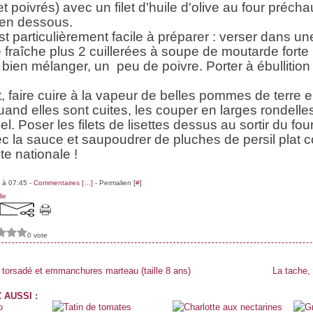
et poivrés) avec un filet d'huile d'olive au four préch
 en dessous.
t particulièrement facile à préparer : verser dans u
 fraîche plus 2 cuillerées à soupe de moutarde forte
t bien mélanger, un peu de poivre. Porter à ébullition
 faire cuire à la vapeur de belles pommes de terre 
nd elles sont cuites, les couper en larges rondelles 
sel. Poser les filets de lisettes dessus au sortir du four
 la sauce et saupoudrer de pluches de persil plat 
te nationale !
 à 07:45 -
Commentaires [
…
]
- Permalien [
#
]
lle
0 vote
n torsadé et emmanchures marteau (taille 8 ans)
La tache,
 AUSSI :