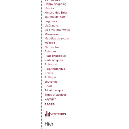
Happy shopping
Histoire
Histoire des Briot
Journal de bord
Légumes
Littérature
Lu et vu pour vous
Miam-miam
Modèles de tricots
musées
Nez en l'air
Peinture
Plats principaux
Plats uniques
Poissons
Polar historique
Polars
Politique
souvenirs
Sport
Tricot basique
Trucs et astuces
Voyages
PAGES
VISITEURS
Hier