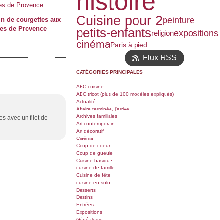
histoire
Cuisine pour 2
peinture
in de courgettes aux
es de Provence
petits-enfants
expositions
religion
cinéma
Paris à pied
Flux RSS
CATÉGORIES PRINCIPALES
ABC cuisine
ABC tricot (plus de 100 modèles expliqués)
Actualité
Affaire terminée, j'arrive
Archives familiales
es avec un filet de
Art contemporain
Art décoratif
Cinéma
Coup de coeur
Coup de gueule
Cuisine basique
cuisine de famille
Cuisine de fête
cuisine en solo
Desserts
Destins
Entrées
Expositions
Généalogie