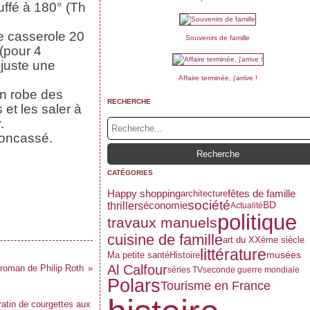
auffé à 180° (Th
ne casserole 20
Souvenirs de famille
 (pour 4
 juste une
Affaire terminée, j'arrive !
en robe des
RECHERCHE
et les saler à
.
concassé.
CATÉGORIES
Happy shopping
fêtes de famille
architecture
société
thrillers
économie
BD
Actualité
politique
travaux manuels
cuisine de famille
art du XXème siècle
littérature
musées
Ma petite santé
Histoire
Al Calfour
 roman de Philip Roth
séries TV
seconde guerre mondiale
Polars
Tourisme en France