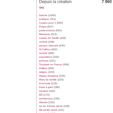
Depuis la création
7 960
TAG
histoire
(1440)
politique
(761)
Cuisine pour 2
(650)
Polars
(637)
petits-enfants
(592)
littérature
(513)
cuisine de famille
(449)
cinéma
(439)
travaux manuels
(430)
Al Calfour
(402)
société
(360)
expositions
(332)
peinture
(321)
Tourisme en France
(308)
thrillers
(265)
religion
(223)
Happy shopping
(220)
fêtes de famille
(220)
économie
(218)
Paris à pied
(186)
musées
(182)
BD
(174)
architecture
(159)
Histoire
(150)
art du XXème siècle
(149)
Ma petite santé
(141)