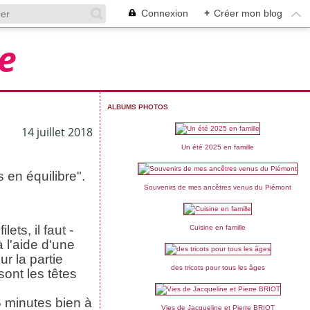
Connexion
+
Créer mon blog
e
ALBUMS PHOTOS
14 juillet 2018
Un été 2025 en famille
 en équilibre".
Souvenirs de mes ancêtres venus du Piémont
ts, il faut -
Cuisine en famille
à l'aide d'une
ur la partie
des tricots pour tous les âges
ont les têtes
6 minutes bien à
Vies de Jacqueline et Pierre BRIOT