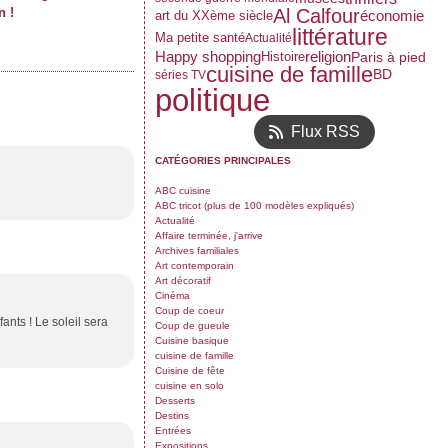
n !
Al Calfour
économie
art du XXème siècle
littérature
Ma petite santé
Actualité
Happy shopping
religion
Paris à pied
Histoire
cuisine de famille
BD
séries TV
politique
Flux RSS
CATÉGORIES PRINCIPALES
ABC cuisine
ABC tricot (plus de 100 modèles expliqués)
Actualité
Affaire terminée, j'arrive
Archives familiales
Art contemporain
Art décoratif
Cinéma
Coup de coeur
ts ! Le soleil sera
Coup de gueule
Cuisine basique
cuisine de famille
Cuisine de fête
cuisine en solo
Desserts
Destins
Entrées
Expositions