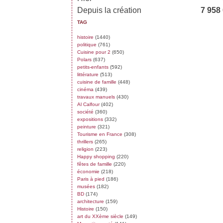
Depuis la création
7 958
TAG
histoire
(1440)
politique
(761)
Cuisine pour 2
(650)
Polars
(637)
petits-enfants
(592)
littérature
(513)
cuisine de famille
(448)
cinéma
(439)
travaux manuels
(430)
Al Calfour
(402)
société
(360)
expositions
(332)
peinture
(321)
Tourisme en France
(308)
thrillers
(265)
religion
(223)
Happy shopping
(220)
fêtes de famille
(220)
économie
(218)
Paris à pied
(186)
musées
(182)
BD
(174)
architecture
(159)
Histoire
(150)
art du XXème siècle
(149)