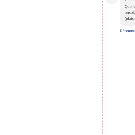
Quelle
ensole
(plais
Répondr