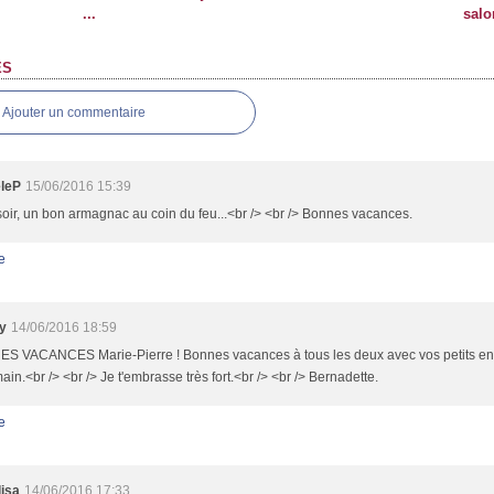
...
salo
ES
Ajouter un commentaire
leP
15/06/2016 15:39
soir, un bon armagnac au coin du feu...<br /> <br /> Bonnes vacances.
e
y
14/06/2016 18:59
S VACANCES Marie-Pierre ! Bonnes vacances à tous les deux avec vos petits enfan
ain.<br /> <br /> Je t'embrasse très fort.<br /> <br /> Bernadette.
e
lisa
14/06/2016 17:33