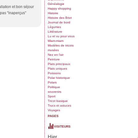
Généalogie
llation et bon séjour
Happy shopping
 pas "inaperçus"
Histoire
Histoire des Briot
Journal de bord
Légumes
Littérature
Lu et vu pour vous
Miam-miam
Modèles de tricots
musées
Nez en l'air
Peinture
Plats principaux
Plats uniques
Poissons
Polar historique
Polars
Politique
souvenirs
Sport
Tricot basique
Trucs et astuces
Voyages
PAGES
VISITEURS
Hier