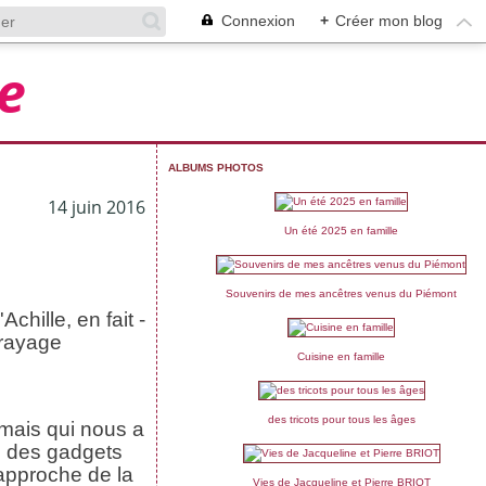
Connexion
+
Créer mon blog
e
ALBUMS PHOTOS
14 juin 2016
Un été 2025 en famille
Souvenirs de mes ancêtres venus du Piémont
chille, en fait -
brayage
Cuisine en famille
des tricots pour tous les âges
 mais qui nous a
c des gadgets
approche de la
Vies de Jacqueline et Pierre BRIOT