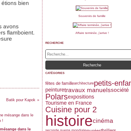
 étions bien
Souvenirs de famille
us avons
ers flamboient.
Affaire terminée, j'arrive !
esure
RECHERCHE
CATÉGORIES
petits-enfa
fêtes de famille
architecture
travaux manuels
peinture
société
Polars
expositions
Batik pour Kapok
Tourisme en France
Cuisine pour 2
histoire
cinéma
mésange dans le
thrillers
musées
seconde guerre mondiale