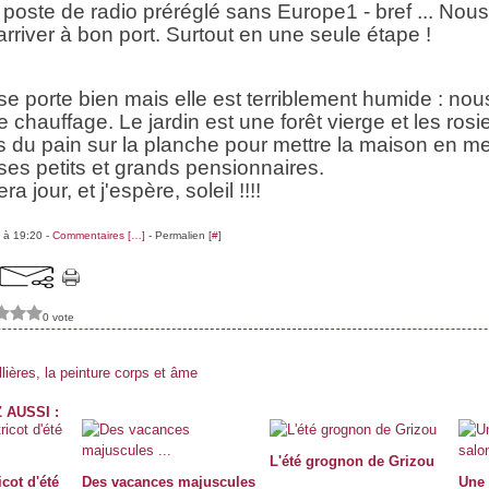
n poste de radio préréglé sans Europe1 - bref ... Nous
arriver à bon port. Surtout en une seule étape !
e porte bien mais elle est terriblement humide : no
 chauffage. Le jardin est une forêt vierge et les rosi
 du pain sur la planche pour mettre la maison en m
r ses petits et grands pensionnaires.
ra jour, et j'espère, soleil !!!!
 à 19:20 -
Commentaires [
…
]
- Permalien [
#
]
0 vote
ières, la peinture corps et âme
 AUSSI :
L'été grognon de Grizou
cot d'été
Des vacances majuscules
Une 