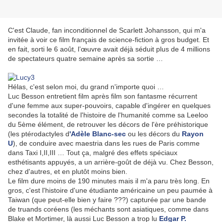
C'est Claude, fan inconditionnel de Scarlett Johansson, qui m'a
invitée à voir ce film français de science-fiction à gros budget. Et
en fait, sorti le 6 août, l’œuvre avait déjà séduit plus de 4 millions
de spectateurs quatre semaine après sa sortie …
Hélas, c'est selon moi, du grand n'importe quoi …
Luc Besson entretient film après film son fantasme récurrent
d'une femme aux super-pouvoirs, capable d'ingérer en quelques
secondes la totalité de l'histoire de l'humanité comme sa Leeloo
du 5ème élément, de retrouver les décors de l'ère préhistorique
(les ptérodactyles d
'Adèle Blanc-sec
ou les décors du
Rayon
U
), de conduire avec maestria dans les rues de Paris comme
dans Taxi I,II,III … Tout ça, malgré des effets spéciaux
esthétisants appuyés, a un arrière-goût de déjà vu. Chez Besson,
chez d'autres, et en plutôt moins bien.
Le film dure moins de 190 minutes mais il m'a paru très long. En
gros, c'est l'histoire d'une étudiante américaine un peu paumée à
Taiwan (que peut-elle bien y faire ???) capturée par une bande
de truands coréens (les méchants sont asiatiques, comme dans
Blake et Mortimer, là aussi Luc Besson a trop lu
Edgar P.