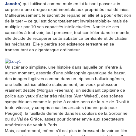
Jacobs
) qui l'utilisent comme mule en lui faisant passer « in
corpore » une drogue expérimentale aux propriétés mal définies.
Malheureusement, le sachet de répand en elle et a pour effet non
de la tuer – ce qui est donc totalement invraisemblable- mais de
multiplier par 10 ses capacités intellectuelles. Nantie de ces
capacités à tout voir, tout percevoir, tout contrôler dans le monde,
elle décide de récupérer cette substance terrifiante et de châtier
les méchants. Elle y perdra son existence terrestre en se
transmutant en gigantesque ordinateur.
Un scénario simpliste, une histoire dans laquelle on n'entre à
aucun moment, assortie d'une philosophie quantique de bazar,
des images fugitives comme dans un trip sous hallucinogènes,
une belle actrice utilisée statiquement, un vieux professeur
vraiment désolé (Morgan Freeman), un séduisant capitaine de
police aux yeux d'acier très réaliste (Amr Waked), des scènes
sympathiques comme la prise à contre-sens de la rue de Rivoli à
toute vitesse, y compris sous les arcades (bonne pub pour
Peugeot), la fusillade démente dans les couloirs de la Sorbonne
ou du Val de Grâce, assez pour donner envie aux spectateurs
américains de venir à Paris.
Mais, sincèrement, même s'il est plus intéressant de voir ce film