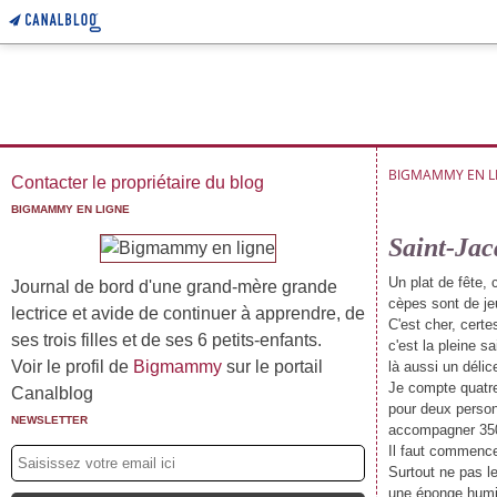
BIGMAMMY EN L
Contacter le propriétaire du blog
BIGMAMMY EN LIGNE
Saint-Jac
Un plat de fête, 
Journal de bord d'une grand-mère grande
cèpes sont de j
lectrice et avide de continuer à apprendre, de
C'est cher, cert
ses trois filles et de ses 6 petits-enfants.
c'est la pleine s
Voir le profil de
Bigmammy
sur le portail
là aussi un dél
Je compte quatre 
Canalblog
pour deux personn
NEWSLETTER
accompagner 350
Il faut commence
Surtout ne pas l
une éponge humi