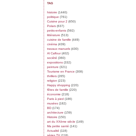
TAG
histoire
(1440)
politique
(761)
Cuisine pour 2
(650)
Polars
(637)
petits-enfants
(592)
littérature
(513)
cuisine de famille
(449)
cinéma
(439)
travaux manuels
(430)
Al Calfour
(402)
société
(360)
expositions
(332)
peinture
(321)
Tourisme en France
(308)
thrillers
(265)
religion
(223)
Happy shopping
(220)
fêtes de famille
(220)
économie
(218)
Paris à pied
(186)
musées
(182)
BD
(174)
architecture
(159)
Histoire
(150)
art du XXème siècle
(149)
Ma petite santé
(141)
Actualité
(118)
séries TV
(118)