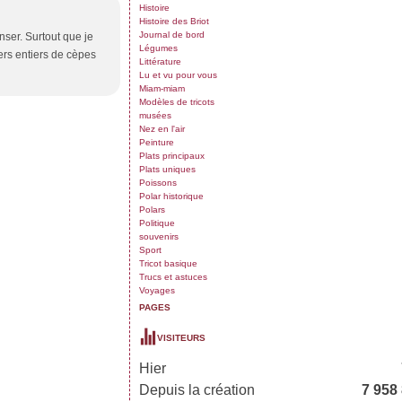
Histoire
Histoire des Briot
Journal de bord
nser. Surtout que je
Légumes
ers entiers de cèpes
Littérature
Lu et vu pour vous
Miam-miam
Modèles de tricots
musées
Nez en l'air
Peinture
Plats principaux
Plats uniques
Poissons
Polar historique
Polars
Politique
souvenirs
Sport
Tricot basique
Trucs et astuces
Voyages
PAGES
VISITEURS
Hier
Depuis la création
7 958