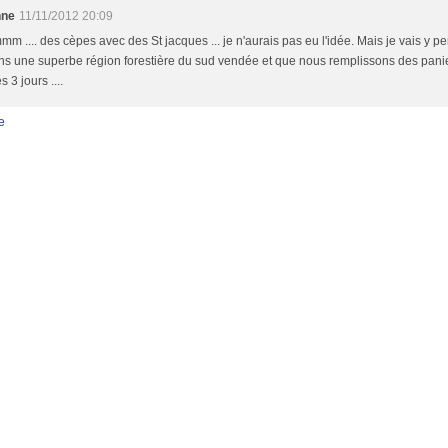
nne
11/11/2012 20:09
 .... des cèpes avec des St jacques ... je n'aurais pas eu l'idée. Mais je vais y pe
ns une superbe région forestière du sud vendée et que nous remplissons des pani
s 3 jours ....
e