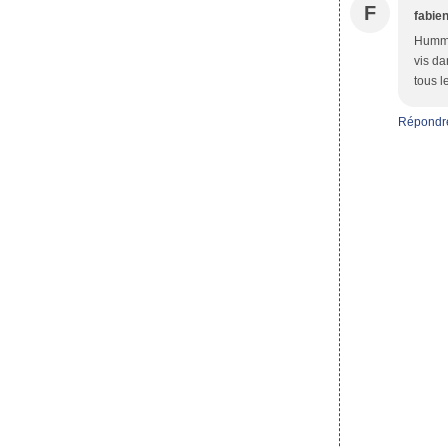
F
fabie
Hummmm
vis da
tous le
Répondr