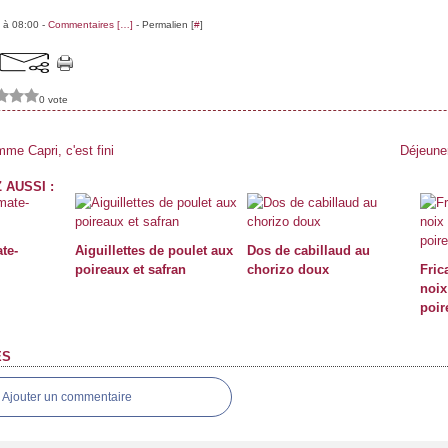
 à 08:00 -
Commentaires [
…
]
- Permalien [
#
]
0 vote
me Capri, c'est fini
Déjeuner
 AUSSI :
te-
Aiguillettes de poulet aux
Dos de cabillaud au
poireaux et safran
chorizo doux
Fric
noix
poir
ES
Ajouter un commentaire