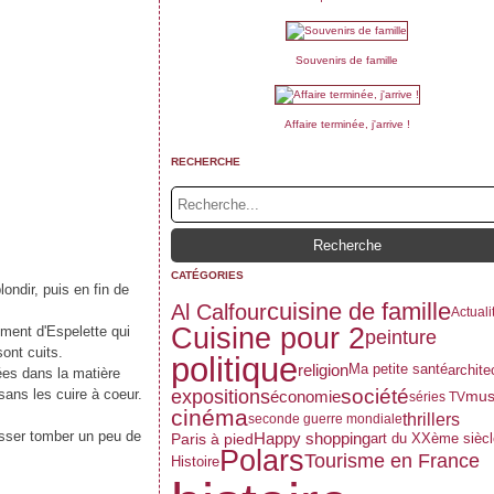
Souvenirs de famille
Affaire terminée, j'arrive !
RECHERCHE
CATÉGORIES
ondir, puis en fin de
cuisine de famille
Al Calfour
Actuali
Cuisine pour 2
piment d'Espelette qui
peinture
ont cuits.
politique
religion
Ma petite santé
archite
ées dans la matière
société
expositions
sans les cuire à coeur.
économie
mus
séries TV
cinéma
thrillers
seconde guerre mondiale
isser tomber un peu de
Happy shopping
Paris à pied
art du XXème siècl
Polars
Tourisme en France
Histoire