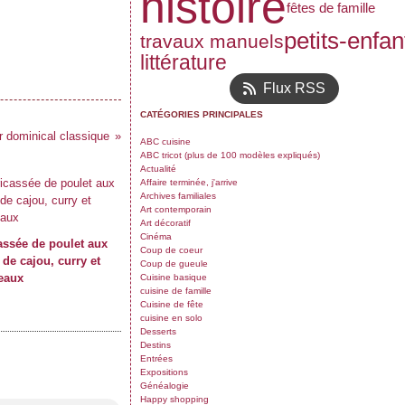
histoire
fêtes de famille
petits-enfan
travaux manuels
littérature
Flux RSS
CATÉGORIES PRINCIPALES
 dominical classique
ABC cuisine
ABC tricot (plus de 100 modèles expliqués)
Actualité
Affaire terminée, j'arrive
Archives familiales
Art contemporain
Art décoratif
Cinéma
assée de poulet aux
Coup de coeur
 de cajou, curry et
Coup de gueule
eaux
Cuisine basique
cuisine de famille
Cuisine de fête
cuisine en solo
Desserts
Destins
Entrées
Expositions
Généalogie
Happy shopping