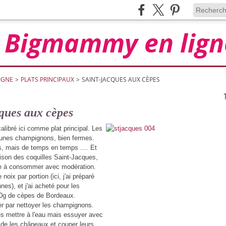
Bigmammy en lign
IGNE
>
PLATS PRINCIPAUX
>
SAINT-JACQUES AUX CÈPES
ques aux cèpes
calibré ici comme plat principal. Les
eunes champignons, bien fermes.
es, mais de temps en temps .... Et
aison des coquilles Saint-Jacques,
ice à consommer avec modération.
noix par portion (ici, j'ai préparé
es), et j'ai acheté pour les
g de cèpes de Bordeaux.
r par nettoyer les champignons.
es mettre à l'eau mais essuyer avec
de les châpeaux et couper leurs