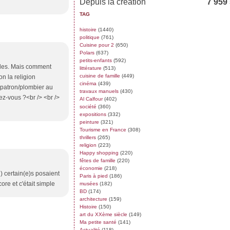
Depuis la création
7 959
TAG
histoire
(1440)
politique
(761)
Cuisine pour 2
(650)
Polars
(637)
petits-enfants
(592)
ables. Mais comment
littérature
(513)
cuisine de famille
(449)
n la religion
cinéma
(439)
 patron/plombier au
travaux manuels
(430)
dez-vous ?<br /> <br />
Al Calfour
(402)
société
(360)
expositions
(332)
peinture
(321)
Tourisme en France
(308)
thrillers
(265)
religion
(223)
Happy shopping
(220)
fêtes de famille
(220)
économie
(218)
 ) certain(e)s posaient
Paris à pied
(186)
ore et c'était simple
musées
(182)
BD
(174)
architecture
(159)
Histoire
(150)
art du XXème siècle
(149)
Ma petite santé
(141)
Actualité
(118)