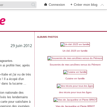
Connexion
+
Créer mon blog
e
ALBUMS PHOTOS
29 juin 2012
Un été 2025 en famille
rageantes.
Souvenirs de mes ancêtres venus du Piémont
 ai profité hier, après
talie et j'ai vu de très
 ! Il a écopé d'un
Cuisine en famille
 dans la lucarne ...
ion nationale des
des tricots pour tous les âges
 fixés les lendemains
carte pour satisfaire à
ispersion des journées
Vies de Jacqueline et Pierre BRIOT