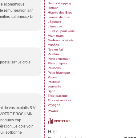
Happy shopping
ique économique
Histoire
 de rémunération afin
Histoire des Briot
mitiés italiennes,<br
Journal de bord
Légumes
Littérature
Lu et vu pour vous
Miam-miam
Modèles de tricots
musées
Nez en l'air
Peinture
Plats principaux
"poetalisa" Je crois
Plats uniques
Poissons
Polar historique
Polars
Politique
souvenirs
Sport
Tricot basique
Trucs et astuces
Voyages
nt de vos exploits S V
PAGES
 /> A VOTRE PROCHAIN
.nodules trop
VISITEURS
ération..Je dois voir
Hier
uillet-(bonne