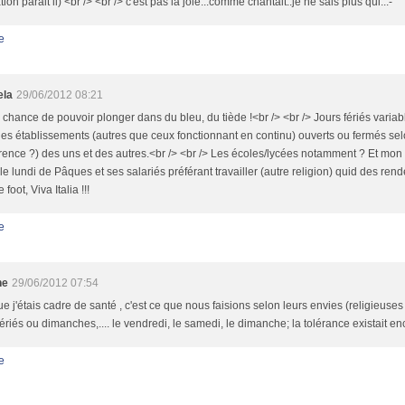
tion parait il) <br /> <br /> c'est pas la joie...comme chantait..je ne sais plus qui...-
e
ela
29/06/2012 08:21
 chance de pouvoir plonger dans du bleu, du tiède !<br /> <br /> Jours fériés vari
les établissements (autres que ceux fonctionnant en continu) ouverts ou fermés selo
rence ?) des uns et des autres.<br /> <br /> Les écoles/lycées notamment ? Et mon
le lundi de Pâques et ses salariés préférant travailler (autre religion) quid des ren
 foot, Viva Italia !!!
e
ne
29/06/2012 07:54
e j'étais cadre de santé , c'est ce que nous faisions selon leurs envies (religieuses
fériés ou dimanches,.... le vendredi, le samedi, le dimanche; la tolérance existait enc
e