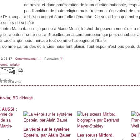
de travail et donc amélioration de la production nationale, respect
pas l'abolition de toute religion mais traitement équivalent de 
de l'Episcopat a dit son accord à une telle démarche. Ce serait bien que notre
e sujets de société.
 autre Mario italien : je pense à Mario Monti, le chef du gouvernement qui a 
l, à obtenir cette nuit à Bruxelles un accord européen qui peut contribuer à fa
er crucial qui nous menace tout comme l'Espagne et l'Italie.
, comme ça, où des éclaircies nous font plaisir. Tout espoir n'est pas perdu d
 à 08:37 -
Commentaires [
…
]
- Permalien [
#
]
nomie
,
religion
0 vote
ttokar, BD d'Hergé
 AUSSI :
La vérité sur le système
Epstein, par Alain Bauer
Les sœurs Mitford,
De l