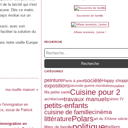
 de la laïcité qui n'est
chacune. Dès ce matin,
 pays évolue sur un
Souvenirs de famille
réussi, avec son
ciliter la solution du
Affaire terminée, j'arrive !
ans notre vieille Europe
RECHERCHE
CATÉGORIES
peinture
société
Happy shoppi
Paris à pied
expositions
musées
seconde guerre mondiale
ma rouille maison
Cuisine pour 2
Ma petite santé
travaux manuels
architecture
séries TV
petits-enfants
cuisine de famille
cinéma
Polars
littérature
art du XXème siècle
'immigration en
politique
thrillers
fêtes de famille