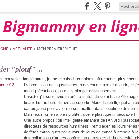
Bigmammy en lign
IGNE
>
ACTUALITÉ
>
MON PREMIER "PLOUF" ...
er "plouf" ...
e nouvelles inquiétantes, je me réjouis de certaines informations plus encou
D'abord, l'eau de la piscine est redevenue claire et chaude, et j'en
moult précautions, pour m'y plonger délicieusement.
Ensuite, j'ai suivi avec intérêt le match de demi-finale Allemagne-I
beaux tirs au buts. Bravo au superbe Mario Balotelli, quel athlète
carton jaune pour avoir oté son maillot, dans l'euphorie de son tir
Mais nous, on en a bien profité : quelle plastique impeccable !
Une autre proposition intelligente émanant de l'ANDRH (associat
directeurs de ressources humaines) : remplacer les jours fériés
de fêtes catholiques par autant de jours de congé à prendre à la 
des obligations d'autres confessions : respect de la diversité, d