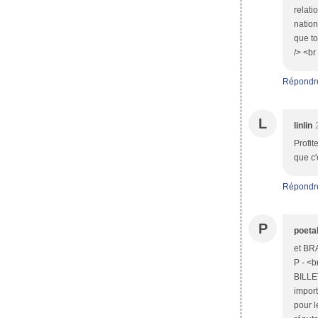
relat
nation
que to
/> <br
Répondr
L
linlin
Profit
que c'
Répondr
P
poeta
et BRA
P - <b
BILLET
import
pour 