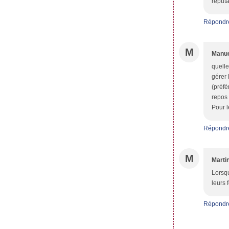
réputa
Répondr
M
Manu
quelle
gérer 
(préfé
repos 
Pour le
Répondr
M
Marti
Lorsqu
leurs 
Répondr