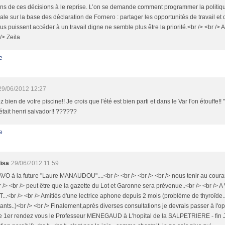
ions de ces décisions à le reprise. L’on se demande comment programmer la polit
ale sur la base des déclaration de Fornero : partager les opportunités de travail et
us puissent accéder à un travail digne ne semble plus être la priorité.<br /> <br /> A
 /> Zeila
e
29/06/2012 12:27
ez bien de votre piscine!! Je crois que l'été est bien parti et dans le Var l'on étouffe!! 
était henri salvador!! ??????
e
lisa
29/06/2012 11:59
VO à la future "Laure MANAUDOU"....<br /> <br /> <br /> <br /> nous tenir au coura
r /> <br /> peut être que la gazette du Lot et Garonne sera prévenue..<br /> <br
...<br /> <br /> Amitiés d'une lectrice aphone depuis 2 mois (problème de thyroîde.
ants..)<br /> <br /> Finalement,après diverses consultations je devrais passer à l'op
le 1er rendez vous le Professeur MENEGAUD à L'hopital de la SALPETRIERE - fin J