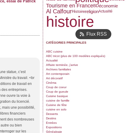
ce, essai de Patrick
Tourisme en France
économie
BD
Al Calfour
religion
Histoire
Actualité
histoire
Flux RSS
CATÉGORIES PRINCIPALES
ABC cuisine
ABC tricot (plus de 100 modèles expliqués)
Actualité
Affaire terminée, j'arrive
Archives familiales
une statue, c’est
Art contemporain
nistre du travail. <br
Art décoratif
Cinéma
ditions de travail en
Coup de coeur
n des entreprises.
Coup de gueule
enne ouvre la voie à
Cuisine basique
cuisine de famille
gration du licencié.
Cuisine de fête
, mais une possibilité,
cuisine en solo
libres financiers
Desserts
Destins
lemment des nombreuses
Entrées
 autre ou bien
Expositions
nterroger sur les
Généalogie