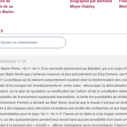
nne de
biographie par Bertrand
Fran
et de sa
Meyer-Stabley
Weil
e Martin-
ES
Ajouter un commentaire
29/06/2012 17:29
Marie-Pierre, <br /> <br /> Si je concorde pleinement sur Balotteli, qui a le corps d’
 sur Mario Monti que j’aimerais nuancer, et plus précisément sur Elsa Fornero, son Mi
 /> La politique qu’ils mènent conjointement voudrait viser la modernisation des con
, afin d’encourager les investissements et –entre autre - décourager la délocalisatio
ant, sur le plan du quotidien, la modification de l’article 18 de la constitution itali
dalités de licenciement auparavant impossibles, et limite les possibilités de réinté
écemment, Fornero a déclaré au Wall Street Journal que le travail n’est pas un droit
e à des logiques plus articulées et relatives aux profits des entreprises et aux équi
souhaitables pour le pays.<br /> <br /> A’ l’heure où en Italie la crise frappe vio
es, où des quarantenaires perdent leur travail sans aucune possibilité d’en avoir un
der à la pension (les « exodés » , affreux néologisme socio-économique), il faut s’i