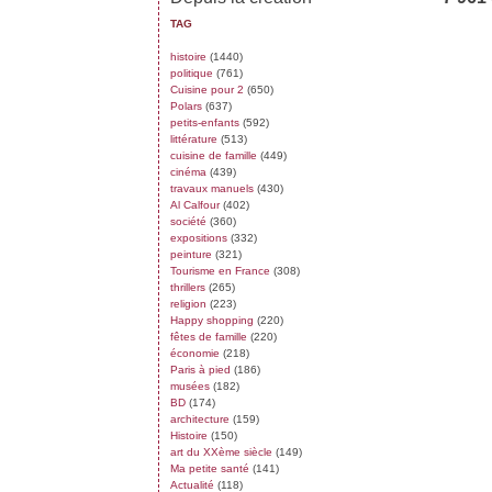
TAG
histoire
(1440)
politique
(761)
Cuisine pour 2
(650)
Polars
(637)
petits-enfants
(592)
littérature
(513)
cuisine de famille
(449)
cinéma
(439)
travaux manuels
(430)
Al Calfour
(402)
société
(360)
expositions
(332)
peinture
(321)
Tourisme en France
(308)
thrillers
(265)
religion
(223)
Happy shopping
(220)
fêtes de famille
(220)
économie
(218)
Paris à pied
(186)
musées
(182)
BD
(174)
architecture
(159)
Histoire
(150)
art du XXème siècle
(149)
Ma petite santé
(141)
Actualité
(118)