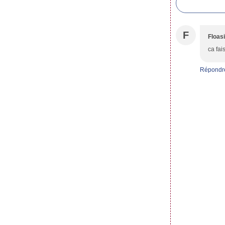
F
Floas
ca fai
Répondr