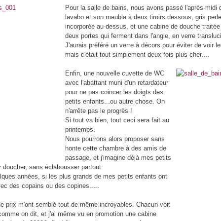
Pour la salle de bains, nous avons passé l'après-midi d'
lavabo et son meuble à deux tiroirs dessous, gris perle
incorporée au-dessus, et une cabine de douche traitée
deux portes qui ferment dans l'angle, en verre translucid
J'aurais préféré un verre à décors pour éviter de voir le
mais c'était tout simplement deux fois plus cher....
Enfin, une nouvelle cuvette de WC
avec l'abattant muni d'un retardateur
pour ne pas coincer les doigts des
petits enfants...ou autre chose. On
n'arrête pas le progrès !
Si tout va bien, tout ceci sera fait au
printemps.
Nous pourrons alors proposer sans
honte cette chambre à des amis de
passage, et j'imagine déjà mes petits
y doucher, sans éclabousser partout.
lques années, si les plus grands de mes petits enfants ont
vec des copains ou des copines.....
e prix m'ont semblé tout de même incroyables. Chacun voit
 comme on dit, et j'ai même vu en promotion une cabine