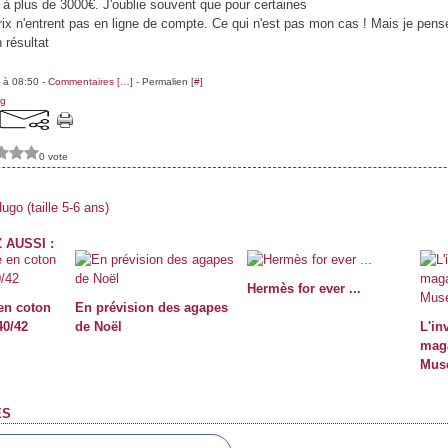
" à plus de 3000€. J'oublie souvent que pour certaines
rix n'entrent pas en ligne de compte. Ce qui n'est pas mon cas ! Mais je pen
 résultat
 à 08:50 -
Commentaires [
…
]
- Permalien [
#
]
ng
0 vote
ugo (taille 5-6 ans)
 AUSSI :
Hermès for ever ...
en coton
En prévision des agapes
40/42
de Noël
L'in
maga
Musé
ES