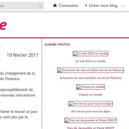
Connexion
+
Créer mon blog
e
.
ALBUMS PHOTOS
19 février 2011
Un été 2025 en famille
e, du changement de la
Souvenirs de mes ancêtres venus du Piémont
 de Florence.
imperceptiblement de
e le nouveau mécanisme
Cuisine en famille
..
biner le travail un jour
des tricots pour tous les âges
 sont pris par la
Vies de Jacqueline et Pierre BRIOT