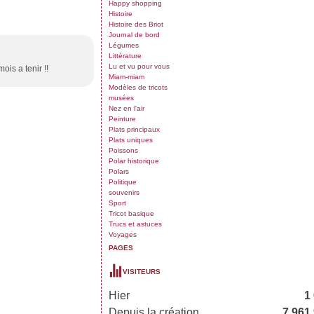
Happy shopping
Histoire
Histoire des Briot
Journal de bord
Légumes
Littérature
Lu et vu pour vous
is a tenir !!
Miam-miam
Modèles de tricots
musées
Nez en l'air
Peinture
Plats principaux
Plats uniques
Poissons
Polar historique
Polars
Politique
souvenirs
Sport
Tricot basique
Trucs et astuces
Voyages
PAGES
VISITEURS
Hier
1
Depuis la création
7 961