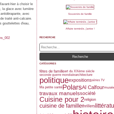
avant-hier à choisir le
, la glace avec lumière
 antidérapante, avec
Souvenirs de famille
e traité anti-calcaire.
s gouttelettes d'eau,
Affaire terminée, j'arrive !
RECHERCHE
CATÉGORIES
fêtes de famille
art du XXème siècle
architecture
seconde guerre mondiale
politique
expositions
séries TV
Polars
Al Calfour
musé
Ma petite santé
travaux manuels
société
Cuisine pour 2
religion
littérat
cuisine de famille
thrillers