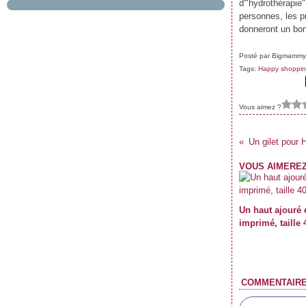
d'"hydrothérapie
Janvier
Février
Mars
Avril
Mai
(61)
(67)
(69)
(62)
(55)
personnes, les p
Janvier
Février
Mars
Avril
(59)
(62)
(62)
(69)
Janvier
Février
Mars
(70)
(59)
(71)
donneront un bon
Janvier
Février
(61)
(47)
Janvier
(39)
Posté par Bigmammy
Tags:
Happy shoppi
Vous aimez ?
Un gilet pour H
VOUS AIMEREZ
Un haut ajouré 
imprimé, taille 
COMMENTAIR