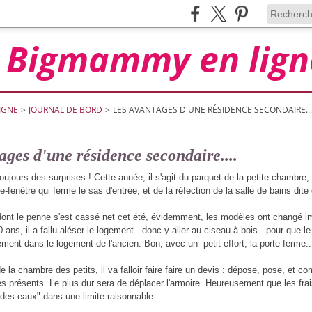
Bigmammy en lign
IGNE
>
JOURNAL DE BORD
>
LES AVANTAGES D'UNE RÉSIDENCE SECONDAIRE...
ages d'une résidence secondaire....
a toujours des surprises ! Cette année, il s'agit du parquet de la petite chambr
te-fenêtre qui ferme le sas d'entrée, et de la réfection de la salle de bains dite
 dont le penne s'est cassé net cet été, évidemment, les modèles ont changé 
 ans, il a fallu aléser le logement - donc y aller au ciseau à bois - pour qu
ment dans le logement de l'ancien. Bon, avec un petit effort, la porte ferme..
e la chambre des petits, il va falloir faire faire un devis : dépose, pose, et com
présents. Le plus dur sera de déplacer l'armoire. Heureusement que les frais
 des eaux" dans une limite raisonnable.