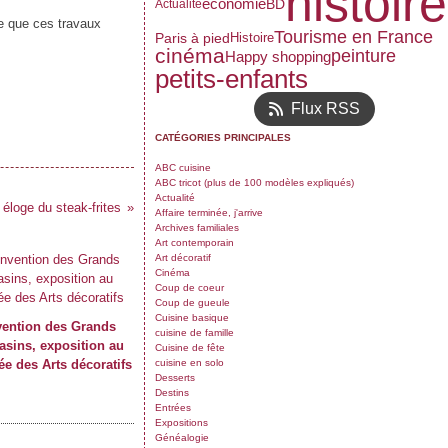
histoire
économie
BD
Actualité
se que ces travaux
Tourisme en France
Paris à pied
Histoire
cinéma
peinture
Happy shopping
petits-enfants
Flux RSS
CATÉGORIES PRINCIPALES
ABC cuisine
ABC tricot (plus de 100 modèles expliqués)
Actualité
éloge du steak-frites
Affaire terminée, j'arrive
Archives familiales
Art contemporain
Art décoratif
Cinéma
Coup de coeur
Coup de gueule
Cuisine basique
vention des Grands
cuisine de famille
sins, exposition au
Cuisine de fête
e des Arts décoratifs
cuisine en solo
Desserts
Destins
Entrées
Expositions
Généalogie