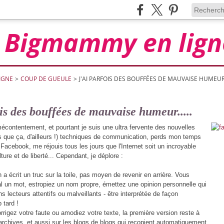
Bigmammy en lign
IGNE
>
COUP DE GUEULE
>
J'AI PARFOIS DES BOUFFÉES DE MAUVAISE HUMEUR..
ois des bouffées de mauvaise humeur.....
mécontentement, et pourtant je suis une ultra fervente des nouvelles
es que ça, d'ailleurs !) techniques de communication, perds mon temps
Facebook, me réjouis tous les jours que l'Internet soit un incroyable
ture et de liberté... Cependant, je déplore :
n a écrit un truc sur la toile, pas moyen de revenir en arrière. Vous
l un mot, estropiez un nom propre, émettez une opinion personnelle qui
ns lecteurs attentifs ou malveillants - être interprétée de façon
 tard !
rigez votre faute ou amodiez votre texte, la première version reste à
archives, et aussi sur les blogs de blogs qui recopient automatiquement