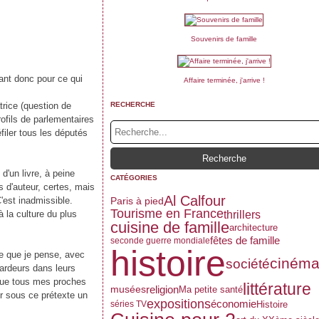
Souvenirs de famille
ant donc pour ce qui
Affaire terminée, j'arrive !
rice (question de
RECHERCHE
rofils de parlementaires
filer tous les députés
d'un livre, à peine
CATÉGORIES
s d'auteur, certes, mais
Al Calfour
C'est inadmissible.
Paris à pied
Tourisme en France
thrillers
 la culture du plus
cuisine de famille
architecture
fêtes de famille
seconde guerre mondiale
histoire
ce que je pense, avec
ciném
société
ardeurs dans leurs
 que tous mes proches
littérature
musées
religion
Ma petite santé
er sous ce prétexte un
expositions
économie
Histoire
séries TV