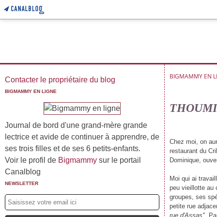
BIGMAMMY EN L
Contacter le propriétaire du blog
BIGMAMMY EN LIGNE
THOUMIEU
Journal de bord d'une grand-mère grande
lectrice et avide de continuer à apprendre, de
Chez moi, on aura
ses trois filles et de ses 6 petits-enfants.
restaurant du Cri
Voir le profil de
Bigmammy
sur le portail
Dominique, ouver
Canalblog
Moi qui ai travai
NEWSLETTER
peu vieillotte au
groupes, ses spéc
petite rue adjace
rue d'Assas"
, Pa