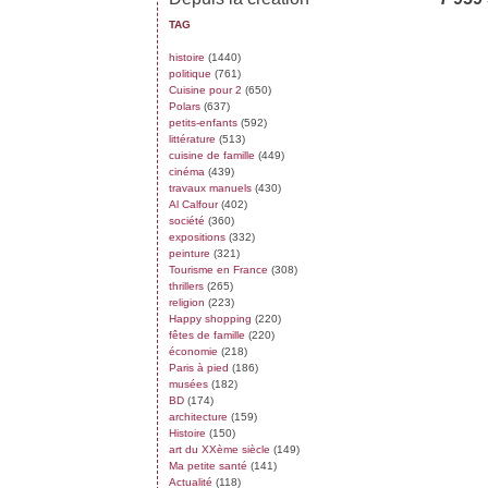
TAG
histoire
(1440)
politique
(761)
Cuisine pour 2
(650)
Polars
(637)
petits-enfants
(592)
littérature
(513)
cuisine de famille
(449)
cinéma
(439)
travaux manuels
(430)
Al Calfour
(402)
société
(360)
expositions
(332)
peinture
(321)
Tourisme en France
(308)
thrillers
(265)
religion
(223)
Happy shopping
(220)
fêtes de famille
(220)
économie
(218)
Paris à pied
(186)
musées
(182)
BD
(174)
architecture
(159)
Histoire
(150)
art du XXème siècle
(149)
Ma petite santé
(141)
Actualité
(118)