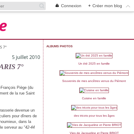
Connexion
+
Créer mon blog
e
S 7°
ALBUMS PHOTOS
5 juillet 2010
Un été 2025 en famille
PARIS 7°
Souvenirs de mes ancêtres venus du Piémont
-François Piège (du
ement de la rue Saint
Cuisine en famille
 brasserie devenue un
culiers pour dîners de
des tricots pour tous les âges
 Thoumieux, dans la
é le serveur au
"42-44
Vies de Jacqueline et Pierre BRIOT