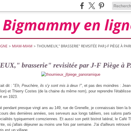
Bigmammy en lign
IGNE
>
MIAM-MIAM
>
THOUMIEUX," BRASSERIE" REVISITÉE PAR J-F PIÈGE À PARI
X," brasserie" revisitée par J-F Piège à 
it dit : "
Eh, Peuchère, ils s'y sont mis à deux !"
, et pas des moindres : Jean
llon) et Thierry Costes (de la chaine du même nom), pour reprendre l'établiss
t en 1923.
llé pendant presque vingt ans au 149, rue de Grenelle, je connaissais bien la
 cours des dernières années, ses serveurs aux longs tabliers, ses salons parti
ialités typiquement correziennes. Et aussi son petit bistrot latéral, le Café
nte, où j'allais déjeuner au moins une fois par semaine. J'ai d'ailleurs retrouv
ris est un village.....