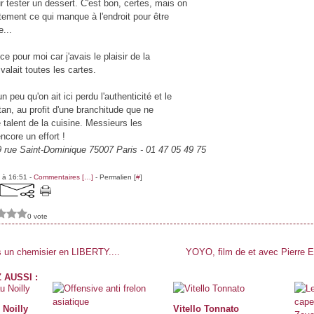
r tester un dessert. C'est bon, certes, mais on
tement ce qui manque à l'endroit pour être
...
 pour moi car j'avais le plaisir de la
valait toutes les cartes.
n peu qu'on ait ici perdu l'authenticité et le
an, au profit d'une branchitude que ne
talent de la cuisine. Messieurs les
ncore un effort !
ue Saint-Dominique 75007 Paris - 01 47 05 49 75
 à 16:51 -
Commentaires [
…
]
- Permalien [
#
]
0 vote
ois un chemisier en LIBERTY....
YOYO, film de et avec Pierre E
 AUSSI :
 Noilly
Vitello Tonnato