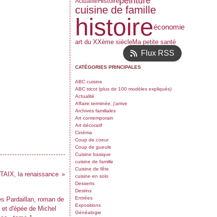
peinture
Histoire
Actualité
cuisine de famille
histoire
économie
art du XXème siècle
Ma petite santé
Flux RSS
CATÉGORIES PRINCIPALES
ABC cuisine
ABC tricot (plus de 100 modèles expliqués)
Actualité
Affaire terminée, j'arrive
Archives familiales
Art contemporain
Art décoratif
Cinéma
Coup de coeur
Coup de gueule
Cuisine basique
cuisine de famille
Cuisine de fête
TAIX, la renaissance
cuisine en solo
Desserts
Destins
Entrées
Expositions
Généalogie