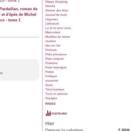
Happy shopping
Histoire
Pardaillan, roman de
Histoire des Briot
 et d'épée de Michel
Journal de bord
Légumes
co - tome 1
Littérature
Lu et vu pour vous
Miam-miam
Modèles de tricots
musées
Nez en l'air
Peinture
Plats principaux
Plats uniques
Poissons
Polar historique
Polars
es
Politique
souvenirs
Sport
Tricot basique
Trucs et astuces
Voyages
PAGES
VISITEURS
Hier
Depuis la création
7 959