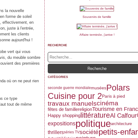
ns la nouvelle
en forme de soleil
Souvenirs de famille
, effectivement, en
, juste à l'entrée,
ement les clients
Affaire terminée, j'arrive !
rsonne aujourd'hui !
RECHERCHE
obe vert qui vous
-vis, du meuble sombre
souvient des premières
CATÉGORIES
nda où on ne peut rien
Polars
musées
seconde guerre mondiale
Cuisine pour 2
Paris à pied
ns ce type
cinéma
travaux manuels
l faut tout de même
Tourisme en Fran
fêtes de famille
religion
littérature
Al Calfour
Happy shopping
politique
expositions
architecture
petits-enfa
société
thrillers
séries TV