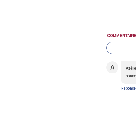
COMMENTAIR
A
Azéli
bonne 
Répondr