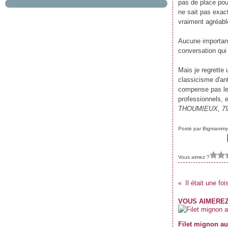
pas de place pou
Janvier
Février
Mars
Avril
Mai
(61)
(67)
(69)
(62)
(55)
ne sait pas exac
Janvier
Février
Mars
Avril
(59)
(62)
(62)
(69)
Janvier
Février
Mars
(70)
(59)
(71)
vraiment agréable
Janvier
Février
(61)
(47)
Janvier
(39)
Aucune importance
conversation qui 
Mais je regrette u
classicisme d'ant
compense pas le 
professionnels, e
THOUMIEUX, 79 r
Posté par Bigmammy
Vous aimez ?
Il était une f
VOUS AIMEREZ
Filet mignon au