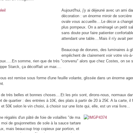
Aujourd'hui, j'y ai déjeuné avec un ami da
décoration : un énorme miroir de sorcière 
ovale vous accueille....Le décor a changé
plus pompeux. On a aménagé un petit salon
sans doute pour faire patienter confortabl
attendant une table....Mais il n'y avait pe
Beaucoup de dorures, des luminaires à gl
empêchent de clairement voir votre vis-à
 roux.....En somme, rien que de très "convenu" alors que chez Costes, on se 
ippe Starck, ça décoiffait un max....
 vous est remise sous forme d'une feuille volante, glissée dans un énorme age
nt.
e de très belles et bonnes choses....Et les prix sont, dirons-nous, normaux da
t de quartier : des entrées à 10€, des plats à partir de 20 à 25€. A la carte, i
t 50€ selon le vin choisi, à choisir sur une liste qui, elle, est un vrai livre...
régalés d'un pâté de foie de volailles "de ma
r moi de goujonnettes de sole à la sauce tartare
eux, mais beaucoup trop copieux par portion, et