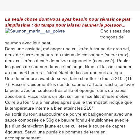
La seule chose dont vous ayez besoin pour réussir ce plat
simplissime : du temps pour laisser mariner le poisson...
Choisissez des
tronçons de
saumon avec leur peau.
Dans une assiette, mélanger une cuillerée à soupe de gros sel,
deux de sucre en poudre ou mieux de cassonade (sucre roux),
deux cuillerées à café de poivre mignonette (concassé). Rouler
les pavés de saumon dans ce mélange, filmer et laisser mariner
au moins 6 heures. L'idéal étant de laisser une nuit au frigo.
Une demi-heure avant de servir, faire chauffer le four à 210° (Th
7). Passer rapidement les dos de saumon à l'eau fraîche, enlever
la peau avec un couteau très effilé et éponger dans du papier
absorbant. Placer dans un plat sur un mince filet d'huile d'olive.
Cuire au four 5 à 6 minutes après que le thermostat indique que
la température interne a bien atteint les 210°.
Au sortir du four, saupoudrer de poivre et badigeonner avec une
sauce composée de 50g de beurre fondu émulsionnée avec le
jus d'un demi-citron jaune et une cuillerée à soupe de capres
égouttés. Servir une purée de pommes de terre en
accompagnement.