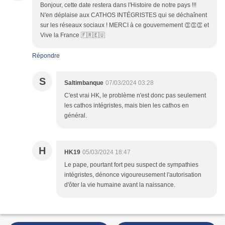
Bonjour, cette date restera dans l'Histoire de notre pays !!!
N'en déplaise aux CATHOS INTÉGRISTES qui se déchaînent
sur les réseaux sociaux ! MERCI à ce gouvernement 👏👏👏 et
Vive la France 🇫🇷🇪🇺
Répondre
S
Saltimbanque
07/03/2024 03:28
C'est vrai HK, le problème n'est donc pas seulement
les cathos intégristes, mais bien les cathos en
général.
H
HK19
05/03/2024 18:47
Le pape, pourtant fort peu suspect de sympathies
intégristes, dénonce vigoureusement l'autorisation
d'ôter la vie humaine avant la naissance.